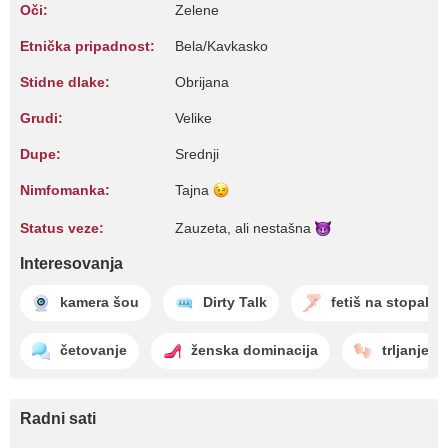
Oči:
Zelene
Etnička pripadnost:
Bela/Kavkasko
Stidne dlake:
Obrijana
Grudi:
Velike
Dupe:
Srednji
Nimfomanka:
Tajna
Status veze:
Zauzeta, ali
nestašna
Interesovanja
kamera šou
Dirty Talk
fetiš na stopala
četovanje
ženska dominacija
trljanje
Radni sati