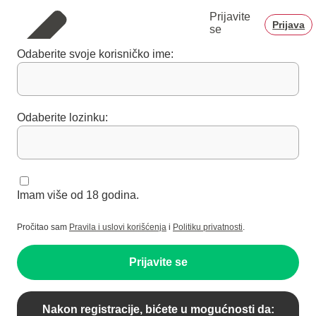
Prijavite
Prijava
se
Odaberite svoje korisničko ime:
Odaberite lozinku:
Imam više od 18 godina.
Pročitao sam
Pravila i uslovi korišćenja
i
Politiku privatnosti
.
Prijavite se
Nakon registracije, bićete u mogućnosti da: