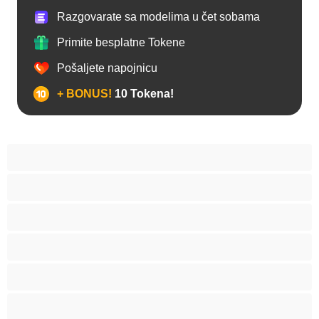
Razgovarate sa modelima u čet sobama
Primite besplatne Tokene
Pošaljete napojnicu
+ BONUS!
10 Tokena!
Anal
Arapski
Azijski
Babes
Bake
BBW