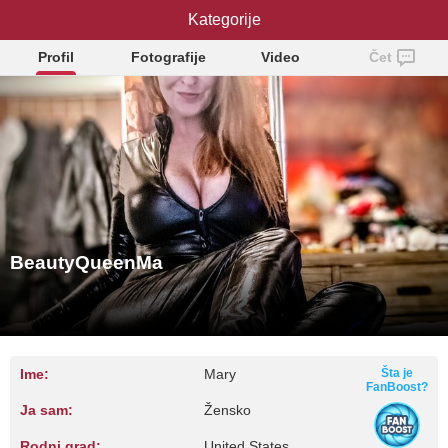
BeautyQueenMa
Kategorije
Profil
Fotografije
Video
Čet
BeautyQueenMa
Ime:
Mary
Šta je
FanBoost?
Ja sam:
Žensko
Rodni grad:
United States