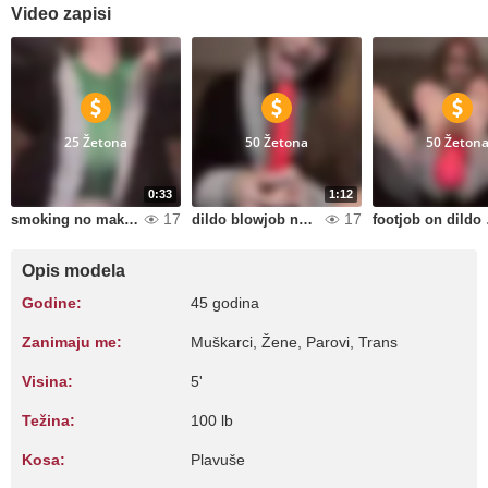
Video zapisi
25 Žetona
50 Žetona
50 Žeton
0:33
1:12
17
17
smoking no makeup
dildo blowjob no makeup
foot
Opis modela
Godine:
45 godina
Zanimaju me:
Muškarci, Žene, Parovi, Trans
Visina:
5'
Težina:
100 lb
Kosa:
Plavuše