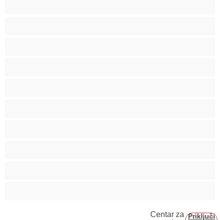
Pušenje
Srednje grudi
Starije
Studentkinje
Tinejdžerke 18+
Trudnice
Velike grudi
Velike sise
Veliko dupe
Vezivanje
Centar za
Priključi