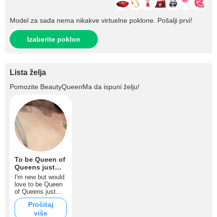
Model za sada nema nikakve virtuelne poklone. Pošalji prvi!
Izaberite poklon
Lista želja
Pomozite
BeautyQueenMa
da ispuni želju!
To be Queen of
Queens just
once
I'm new but would
love to be Queen
of Queens just
one time !
Pročitaj
više