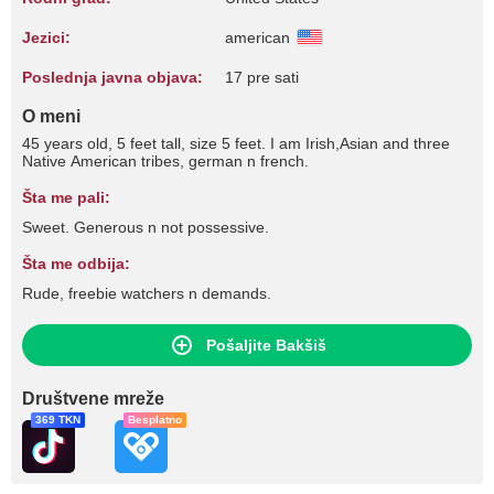
Jezici:
american
Poslednja javna objava:
17 pre sati
O meni
45 years old, 5 feet tall, size 5 feet. I am Irish,Asian and three
Native American tribes, german n french.
Šta me pali:
Sweet. Generous n not possessive.
Šta me odbija:
Rude, freebie watchers n demands.
Pošaljite Bakšiš
Društvene mreže
369 TKN
Besplatno