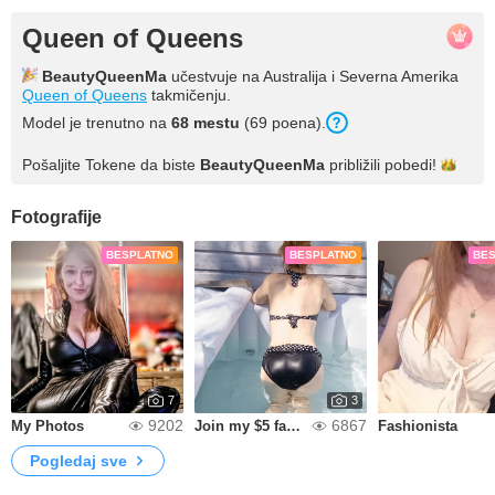
Queen of Queens
BeautyQueenMa
učestvuje na Australija i Severna Amerika
Queen of Queens
takmičenju.
Model je trenutno na
68 mestu
(69 poena).
Pošaljite Tokene da biste
BeautyQueenMa
približili
pobedi!
Fotografije
BESPLATNO
BESPLATNO
BE
7
3
9202
6867
My Photos
Join my $5 fansly ! Or higher tier 🔥
Fashionista
Pogledaj sve